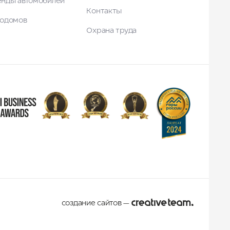
енды автомобилей
Контакты
тодомов
Охрана труда
создание сайтов
—