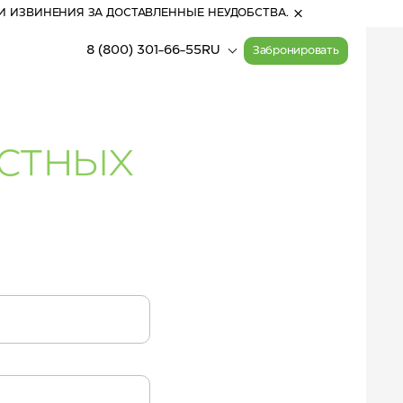
И ИЗВИНЕНИЯ ЗА ДОСТАВЛЕННЫЕ НЕУДОБСТВА.
8 (800) 301-66-55
RU
Забронировать
истных
23:55
(Алтай)
Прогулочные билеты
Расписание работы
на канатные дороги
канатных дорог
20
°
С
Активный отдых
пасмурно
Карта курорта