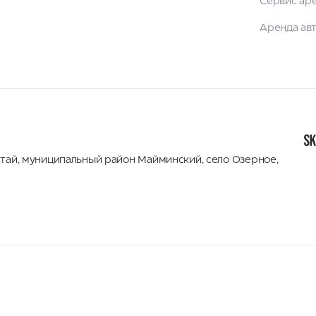
Сервис ар
Аренда ав
лтай
,
муниципальный район Майминский
,
село Озерное,