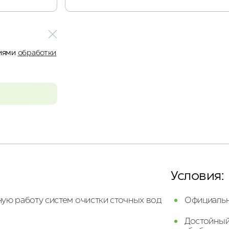
виями
обработки
Условия:
ную
работу
систем
очистки
сточных
вод
Официальн
Достойный