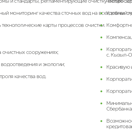
рмы
и
стандарты,
регламентирующие
очистку
«белая» за
и
сброс
с
рный
мониторинг
качества
сточных
вод
на
всех
Удобный гр
этапах
оч
ь
технологические
карты
процессов
очистки.
Комфортно
Компенсац
Корпоратив
а
очистных
сооружениях;
с. Кызыл-О
водоотведения
и
экологии;
Красивую 
троля качества вод.
Корпорати
Корпорати
Минимальн
Сбербанка
Возможнос
кредитова