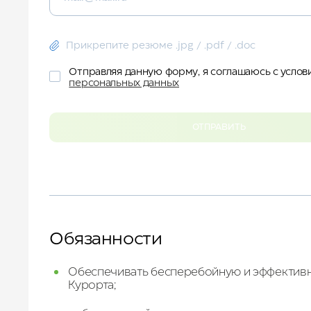
ДЛЯ БИЗНЕСА
УСЛУГИ И СЕРВИС
КУРОРТ
Прикрепите резюме .jpg / .pdf / .doc
КОНТАКТЫ
Отправляя данную форму, я соглашаюсь с усло
персональных данных
ОТПРАВИТЬ
Обязанности
Обеспечивать
бесперебойную
и
эффектив
К
урорта
;