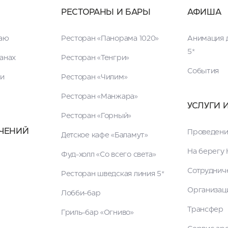
РЕСТОРАНЫ И БАРЫ
АФИША
таю
Ресторан «Панорама 1020»
Анимация д
5*
анах
Ресторан «Тенгри»
События
ги
Ресторан «Чилим»
Ресторан «Манжара»
УСЛУГИ 
Ресторан «Горный»
ЧЕНИЙ
Проведени
Детское кафе «Баламут»
На берегу 
Фуд-холл «Со всего света»
Сотруднич
Ресторан шведская линия 5*
Организац
Лобби-бар
Трансфер
Гриль-бар «Огниво»