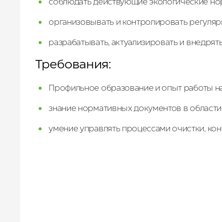
соблюдать
действующие
экологические
но
организовывать
и
контролировать
регуля
разрабатывать,
актуализировать
и
внедрят
Требования:
Профильное
образование
и
опыт
работы
н
знание
нормативных
документов
в
области
умение управлять процессами очистки, кон