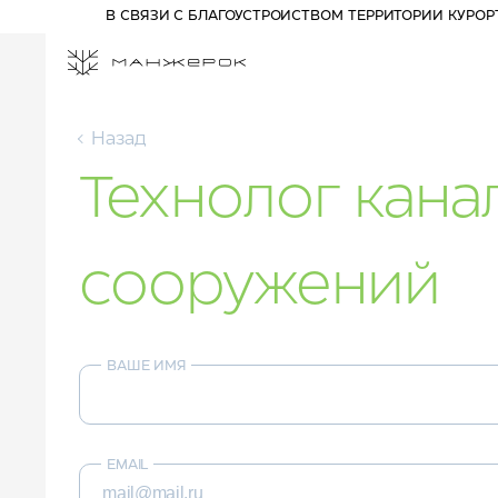
В СВЯЗИ С БЛАГОУСТРОЙСТВОМ ТЕРРИТОРИИ КУРО
Назад
Технолог кан
ПРОЖИВАНИЕ НА КУРОРТЕ
СПЕЦПРЕДЛОЖЕНИЯ
РАЗВЛЕЧЕНИЯ
сооружений
АФИША
АКТИВНЫЙ ОТДЫХ
Отель 3*
ПРОГУЛОЧНЫЕ БИЛЕТЫ
Комплекс шале
КАНАТНЫЕ ДОРОГИ
ВАШЕ ИМЯ
Отель 5*
ПАРК ПРИКЛЮЧЕНИЙ
ДРИМВУД
ДЕТЯМ
СПА И ФИТНЕС
БАННЫЙ КОМПЛЕКС
EMAIL
РЕСТОРАНЫ И БАРЫ