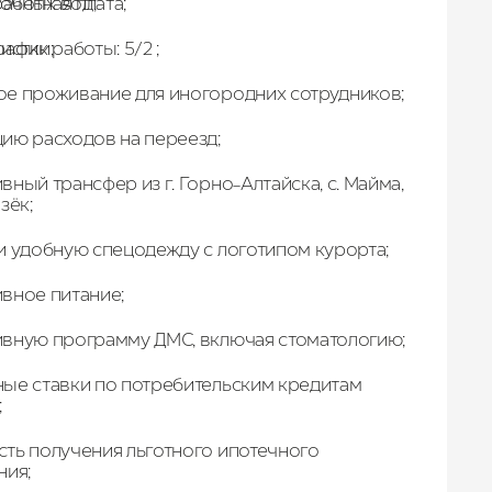
работная плата;
точных
вод;
афик работы: 5/2 ;
истки
;
е проживание для иногородних сотрудников;
ию расходов на переезд;
ный трансфер из г. Горно-Алтайска, с. Майма,
зёк;
и удобную спецодежду с логотипом курорта;
вное питание;
вную программу ДМС, включая стоматологию;
ые ставки по потребительским кредитам
;
ть получения льготного ипотечного
ния;