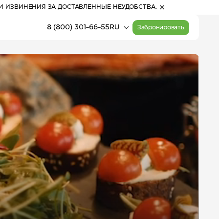
И ИЗВИНЕНИЯ ЗА ДОСТАВЛЕННЫЕ НЕУДОБСТВА.
8 (800) 301-66-55
RU
Забронировать
18:05
(Алтай)
Прогулочные билеты
Расписание работы
на канатные дороги
канатных дорог
24
°
С
Активный отдых
облачно с
прояснениями
Карта курорта