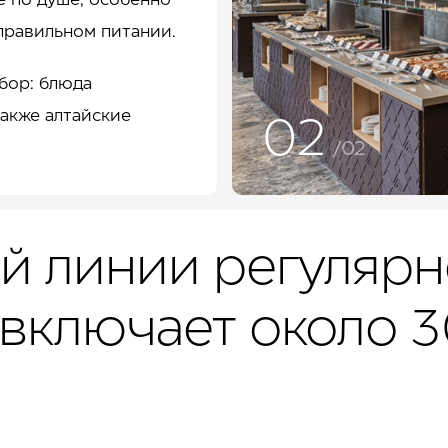
е по душе, особенно
 правильном питании.
бор: блюда
также алтайские
01
/02
й линии регулярн
 включает около 