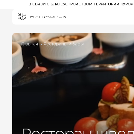
В СВЯЗИ С БЛАГОУСТРОЙСТВОМ ТЕРРИТОРИИ КУРО
Главная
Рестораны и бары
ПРОЖИВАНИЕ НА КУРОРТЕ
СПЕЦПРЕДЛОЖЕНИЯ
РАЗВЛЕЧЕНИЯ
АФИША
АКТИВНЫЙ ОТДЫХ
Отель 3*
ПРОГУЛОЧНЫЕ БИЛЕТЫ
Комплекс шале
КАНАТНЫЕ ДОРОГИ
Отель 5*
ПАРК ПРИКЛЮЧЕНИЙ
ДРИМВУД
ДЕТЯМ
СПА И ФИТНЕС
БАННЫЙ КОМПЛЕКС
РЕСТОРАНЫ И БАРЫ