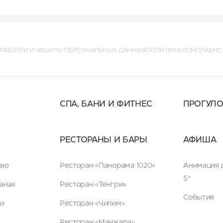
РАБОТКИ И ЗАЩИТЫ ПЕРСОНАЛЬНЫХ ДАННЫХ
ПОЛИТИКА КОМПЛАЕНС
СПА, БАНИ И ФИТНЕС
ПРОГУЛ
РЕСТОРАНЫ И БАРЫ
АФИША
таю
Ресторан «Панорама 1020»
Анимация д
5*
анах
Ресторан «Тенгри»
События
ги
Ресторан «Чилим»
Ресторан «Манжара»