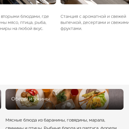
 вторыми блюдами, где
Станция с ароматной и свежей
ны мясо, птица, рыба,
выпечкой, десертами и свежим
рниры на любой вкус.
фруктами.
Обеды и ужины
Мясные блюда из баранины, говядины, марала,
свинины и птицы. Рыбные блюда из палтуса, форели,