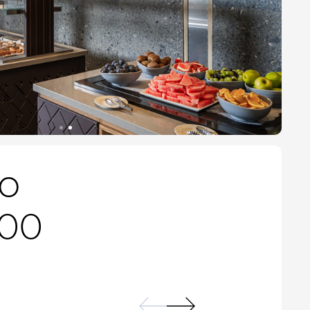
о
300