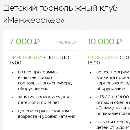
Детский горнолыжный клуб
«Манжерокер»
7 000 ₽
10 000 ₽
1 ЧЕЛОВЕК
ПИНГВИНЯТА
С 10:00 ДО
МЕДВЕЖАТА
С 10
13:00
16:00
во все программы
во все програ
включен прокат
включен прока
горнолыжного/сноуборд
горнолыжного/
оборудования
оборудования
занятия проводятся для
с 13:00 до 14:0
детей от 5 до 14 лет
отдых и обед в
«Баламут» (пит
деление групп с учетом
оплачивается о
возраста и уровня катания
занятия провод
детей от 5 до 14