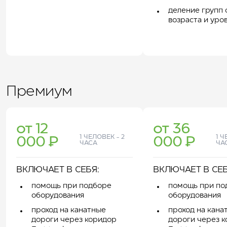
деление групп 
возраста и уро
Премиум
от 12
от 36
1 ЧЕЛОВЕК - 2
1 Ч
000 ₽
000 ₽
ЧАСА
ЧА
ВКЛЮЧАЕТ В СЕБЯ:
ВКЛЮЧАЕТ В СЕБ
помощь при подборе
помощь при по
оборудования
оборудования
проход на канатные
проход на кана
дороги через коридор
дороги через 