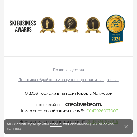
Правила курорта
Политика обработки и защиты персональных данных
© 2026 - официальный сайт Курорта Манжерок
создание сайтов
—
Номер реестровой записи отеля 5*:
С042026023007
Номер реестровой записи отеля 3*:
С042024006296
Мы используем файлы
cookie
для оптимизации и анализа
данных