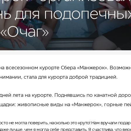
ь для подопечны
«Очаг»
 на всесезонном курорте Сбера «Манжерок». Возможн
нимании, стала для курорта доброй традицией.
ней лета на курорте. Поднявшись по канатной дорог
адки: живописные виды на «Манжерок», горные пей
осто не могла поверить, насколько это круто! Нам вручали пода
 даже лучше, чем я могла себе представить. Я счастлива, что ве