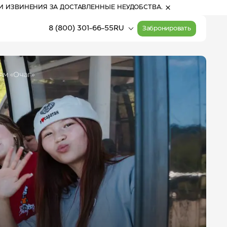
И ИЗВИНЕНИЯ ЗА ДОСТАВЛЕННЫЕ НЕУДОБСТВА.
8 (800) 301-66-55
RU
Забронировать
ям «Очаг»
15:57
(Алтай)
Прогулочные билеты
Расписание работы
на канатные дороги
канатных дорог
23
°
С
Активный отдых
небольшой дождь
л
Карта курорта