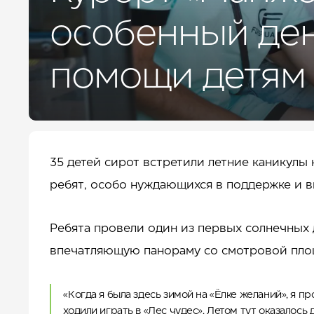
ДЛЯ БИЗНЕСА
УСЛУГИ И СЕРВИС
особенный ден
КУРОРТ
КОНТАКТЫ
помощи детям 
35 детей сирот встретили летние каникулы
ребят, особо нуждающихся в поддержке и в
Ребята провели один из первых солнечных д
впечатляющую панораму со смотровой площ
«Когда я была здесь зимой на «Ёлке желаний», я пр
ходили играть в «Лес чудес». Летом тут оказалось