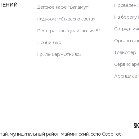
ЧЕНИЙ
Проведени
Детское кафе «Баламут»
На берегу 
Фуд-холл «Со всего света»
Сотруднич
Ресторан шведская линия 5*
Организац
Лобби-бар
Трансфер
Гриль-бар «Огниво»
Сервис ар
Аренда ав
лтай
,
муниципальный район Майминский
,
село Озерное,