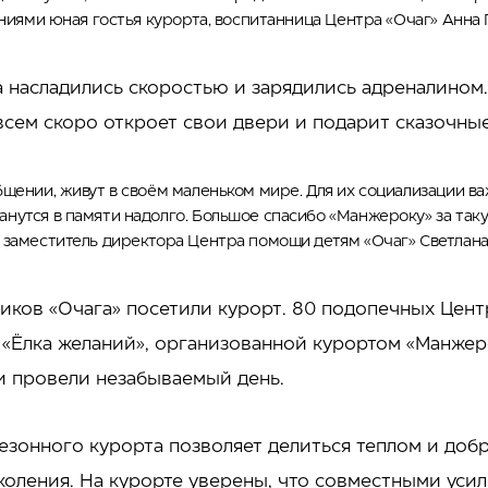
ениями юная гостья курорта, воспитанница Центра «Очаг» Анна 
 насладились скоростью и зарядились адреналином
сем скоро откроет свои двери и подарит сказочны
бщении, живут в своём маленьком мире. Для их социализации в
нутся в памяти надолго. Большое спасибо «Манжероку» за так
 заместитель директора Центра помощи детям «Очаг» Светлана
ников «Очага» посетили курорт. 80 подопечных Цент
«Ёлка желаний», организованной курортом «Манжеро
и провели незабываемый день.
зонного курорта позволяет делиться теплом и добр
коления. На курорте уверены, что совместными уси