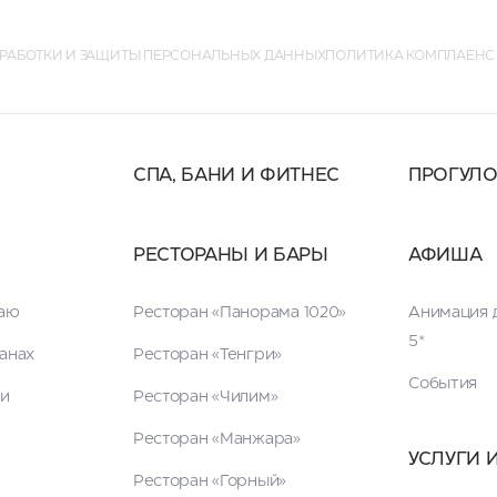
РАБОТКИ И ЗАЩИТЫ ПЕРСОНАЛЬНЫХ ДАННЫХ
ПОЛИТИКА КОМПЛАЕНС
СПА, БАНИ И ФИТНЕС
ПРОГУЛ
РЕСТОРАНЫ И БАРЫ
АФИША
таю
Ресторан «Панорама 1020»
Анимация д
5*
анах
Ресторан «Тенгри»
События
ги
Ресторан «Чилим»
Ресторан «Манжара»
УСЛУГИ 
Ресторан «Горный»