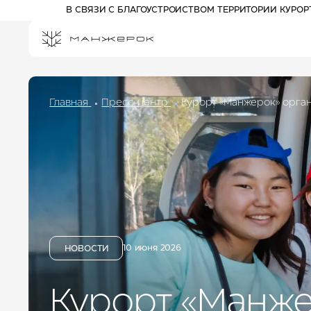
В СВЯЗИ С БЛАГОУСТРОЙСТВОМ ТЕРРИТОРИИ КУРО
Главная
Пресс-центр
Курорт «Манжерок» орга
ПРОЖИВАНИЕ НА КУРОРТЕ
СПЕЦПРЕДЛОЖЕНИЯ
РАЗВЛЕЧЕНИЯ
АФИША
АКТИВНЫЙ ОТДЫХ
Отель 3*
ПРОГУЛОЧНЫЕ БИЛЕТЫ
Комплекс шале
КАНАТНЫЕ ДОРОГИ
Отель 5*
ПАРК ПРИКЛЮЧЕНИЙ
10 июня 2026
ДРИМВУД
НОВОСТИ
ДЕТЯМ
СПА И ФИТНЕС
БАННЫЙ КОМПЛЕКС
Курорт «Манже
РЕСТОРАНЫ И БАРЫ