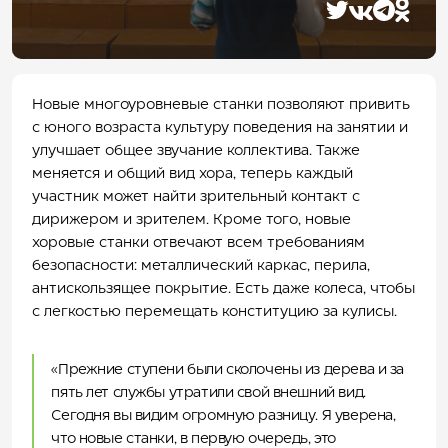
АФИША
Экскурсии по Алтаю
АКТИВНЫЙ ОТДЫХ
Вертолетные экскурсии
Главные события
ПРОГУЛОЧНЫЕ БИЛЕТЫ
Полеты на парапланах
Расписание событий
Центр летних активностей
КАНАТНЫЕ ДОРОГИ
Экскурсии на багги
Прокат
ПАРК ПРИКЛЮЧЕНИЙ ДРИМВУД
Магазины
Экотропы
ДЕТЯМ
Новые многоуровневые станки позволяют привить
Байк-парк
О парке
СПА И ФИТНЕС
с юного возраста культуру поведения на занятии и
Вейк-парк
Родельбан
Детский досуговый центр «Лес Чудес»
БАННЫЙ КОМПЛЕКС
Туры на электровелосипедах
Тюбинг
Парк приключений «Дримвуд»
Термальный комплекс
улучшает общее звучание коллектива. Также
РЕСТОРАНЫ И БАРЫ
Летняя спортивная школа «Манжерокер»
Расписание приключений
Спецпредложения
СПА-процедуры
Баня «Вода»
меняется и общий вид хора, теперь каждый
ДЛЯ БИЗНЕСА
Мастер-классы
Салон красоты
Баня «Воздух»
Ресторан «Панорама 1020»
участник может найти зрительный контакт с
УСЛУГИ И СЕРВИС
Фитнес-центр
Баня «Земля»
Ресторан «Тенгри»
Деловые мероприятия
КУРОРТ
дирижером и зрителем. Кроме того, новые
Баня «Лесная»
Ресторан «Чилим»
Мероприятия на берегу Катуни
Трансфер
КОНТАКТЫ
хоровые станки отвечают всем требованиям
Ресторан «Манжара»
Сотрудничество
Сервис аренды автомобилей
О курорте
безопасности: металлический каркас, перила,
Ресторан «Горный»
Свадьбы
Аренда автодомов
Веб-камеры
8-800-301-66-55
антискользящее покрытие. Есть даже колеса, чтобы
Детское кафе «Баламут»
Карьера
Фуд-холл «Со всего света»
Карта курорта
с легкостью перемещать конституцию за кулисы.
Ресторан шведская линия 5*
Центр компетенций
Лобби-бар
Пресс-центр
Гриль-бар «Огниво»
Правила курорта
«Прежние ступени были сколочены из дерева и за
Фитобар
Правила кибербезопасности для гостей курорта
пять лет службы утратили свой внешний вид.
Комплаенс и противодействие коррупции
Сегодня вы видим огромную разницу. Я уверена,
Охрана труда
что новые станки, в первую очередь, это