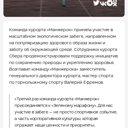
АФИША
Экскурсии по Алтаю
АКТИВНЫЙ ОТДЫХ
Вертолетные экскурсии
Главные события
ПРОГУЛОЧНЫЕ БИЛЕТЫ
Полеты на парапланах
Расписание событий
Центр летних активностей
КАНАТНЫЕ ДОРОГИ
Экскурсии на багги
Прокат
ПАРК ПРИКЛЮЧЕНИЙ ДРИМВУД
Магазины
Экотропы
ДЕТЯМ
Команда курорта «Манжерок» приняла участие в
Байк-парк
О парке
СПА И ФИТНЕС
масштабном экологическом забеге, направленном
Вейк-парк
Родельбан
Детский досуговый центр «Лес Чудес»
БАННЫЙ КОМПЛЕКС
Туры на электровелосипедах
Тюбинг
Парк приключений «Дримвуд»
Термальный комплекс
на популяризацию здорового образа жизни и
РЕСТОРАНЫ И БАРЫ
Летняя спортивная школа «Манжерокер»
Расписание приключений
Спецпредложения
СПА-процедуры
Баня «Вода»
заботу об окружающей среде. Сотрудники курорта
ДЛЯ БИЗНЕСА
Мастер-классы
Салон красоты
Баня «Воздух»
Ресторан «Панорама 1020»
Сбера продемонстрировали поддержку инициатив
УСЛУГИ И СЕРВИС
Фитнес-центр
Баня «Земля»
Ресторан «Тенгри»
Деловые мероприятия
КУРОРТ
по сохранению природы и укреплению здоровья.
Баня «Лесная»
Ресторан «Чилим»
Мероприятия на берегу Катуни
Трансфер
КОНТАКТЫ
Возглавил команду «Манжерока» заместитель
Ресторан «Манжара»
Сотрудничество
Сервис аренды автомобилей
О курорте
генерального директора курорта, мастер спорта
Ресторан «Горный»
Свадьбы
Аренда автодомов
Веб-камеры
8-800-301-66-55
по горнолыжному спорту Валерий Ефремов.
Детское кафе «Баламут»
Карьера
Фуд-холл «Со всего света»
Карта курорта
Ресторан шведская линия 5*
Центр компетенций
«Третий раз команда курорта «Манжерок»
Лобби-бар
Пресс-центр
Гриль-бар «Огниво»
Правила курорта
присоединяется к «Зеленому марафону». Для нас
Фитобар
Правила кибербезопасности для гостей курорта
участие в забеге — не просто спортивное событие,
Комплаенс и противодействие коррупции
а часть корпоративной культуры, которая
Охрана труда
отражает наши ценности и приоритеты.