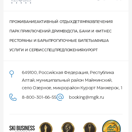
ПРОЖИВАНИЕ
АКТИВНЫЙ ОТДЫХ
ДЕТЯМ
РАЗВЛЕЧЕНИЯ
ПАРК ПРИКЛЮЧЕНИЙ ДРИМВУД
СПА, БАНИ И ФИТНЕС
РЕСТОРАНЫ И БАРЫ
ПРОГУЛОЧНЫЕ БИЛЕТЫ
АФИША
УСЛУГИ И СЕРВИС
СПЕЦПРЕДЛОЖЕНИЯ
КУРОРТ
649100
,
Российская Федерация
,
Республика
Алтай
,
муниципальный район Майминский
,
село Озерное, микрорайон Курорт Манжерок, 1
8-800-301-66-55
booking@mglk.ru