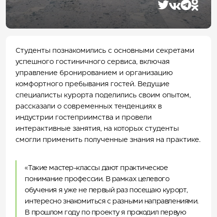
АФИША
Экскурсии по Алтаю
АКТИВНЫЙ ОТДЫХ
Вертолетные экскурсии
Главные события
ПРОГУЛОЧНЫЕ БИЛЕТЫ
Полеты на парапланах
Расписание событий
Центр летних активностей
КАНАТНЫЕ ДОРОГИ
Экскурсии на багги
Прокат
ПАРК ПРИКЛЮЧЕНИЙ ДРИМВУД
Магазины
Экотропы
ДЕТЯМ
Студенты познакомились с основными секретами
Байк-парк
О парке
СПА И ФИТНЕС
успешного гостиничного сервиса, включая
Вейк-парк
Родельбан
Детский досуговый центр «Лес Чудес»
БАННЫЙ КОМПЛЕКС
Туры на электровелосипедах
Тюбинг
Парк приключений «Дримвуд»
Термальный комплекс
управление бронированием и организацию
РЕСТОРАНЫ И БАРЫ
Летняя спортивная школа «Манжерокер»
Расписание приключений
Спецпредложения
СПА-процедуры
Баня «Вода»
комфортного пребывания гостей. Ведущие
ДЛЯ БИЗНЕСА
Мастер-классы
Салон красоты
Баня «Воздух»
Ресторан «Панорама 1020»
специалисты курорта поделились своим опытом,
УСЛУГИ И СЕРВИС
Фитнес-центр
Баня «Земля»
Ресторан «Тенгри»
Деловые мероприятия
КУРОРТ
рассказали о современных тенденциях в
Баня «Лесная»
Ресторан «Чилим»
Мероприятия на берегу Катуни
Трансфер
КОНТАКТЫ
индустрии гостеприимства и провели
Ресторан «Манжара»
Сотрудничество
Сервис аренды автомобилей
О курорте
интерактивные занятия, на которых студенты
Ресторан «Горный»
Свадьбы
Аренда автодомов
Веб-камеры
8-800-301-66-55
смогли применить полученные знания на практике.
Детское кафе «Баламут»
Карьера
Фуд-холл «Со всего света»
Карта курорта
Ресторан шведская линия 5*
Центр компетенций
«Такие мастер-классы дают практическое
Лобби-бар
Пресс-центр
Гриль-бар «Огниво»
Правила курорта
понимание профессии. В рамках целевого
Фитобар
Правила кибербезопасности для гостей курорта
обучения я уже не первый раз посещаю курорт,
Комплаенс и противодействие коррупции
интересно знакомиться с разными направлениями.
Охрана труда
В прошлом году по проекту я проходил первую