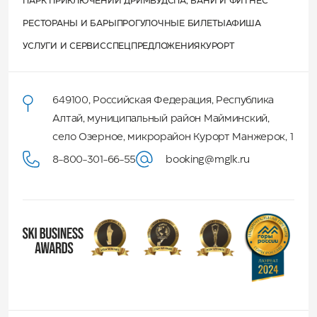
ПАРК ПРИКЛЮЧЕНИЙ ДРИМВУД
СПА, БАНИ И ФИТНЕС
РЕСТОРАНЫ И БАРЫ
ПРОГУЛОЧНЫЕ БИЛЕТЫ
АФИША
УСЛУГИ И СЕРВИС
СПЕЦПРЕДЛОЖЕНИЯ
КУРОРТ
649100
,
Российская Федерация
,
Республика
Алтай
,
муниципальный район Майминский
,
село Озерное, микрорайон Курорт Манжерок, 1
8-800-301-66-55
booking@mglk.ru