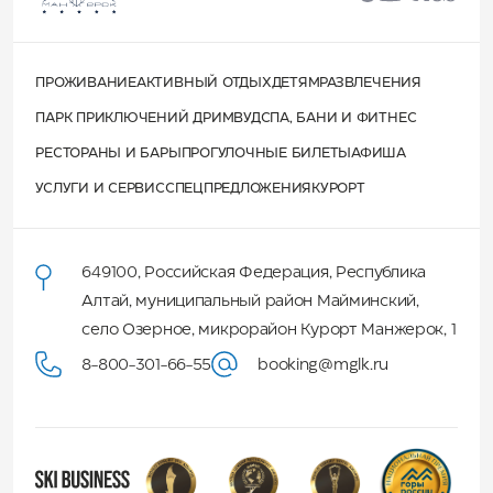
ПРОЖИВАНИЕ
АКТИВНЫЙ ОТДЫХ
ДЕТЯМ
РАЗВЛЕЧЕНИЯ
ПАРК ПРИКЛЮЧЕНИЙ ДРИМВУД
СПА, БАНИ И ФИТНЕС
РЕСТОРАНЫ И БАРЫ
ПРОГУЛОЧНЫЕ БИЛЕТЫ
АФИША
УСЛУГИ И СЕРВИС
СПЕЦПРЕДЛОЖЕНИЯ
КУРОРТ
649100
,
Российская Федерация
,
Республика
Алтай
,
муниципальный район Майминский
,
село Озерное, микрорайон Курорт Манжерок, 1
8-800-301-66-55
booking@mglk.ru