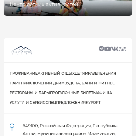
Центр летних активностей
ПРОЖИВАНИЕ
АКТИВНЫЙ ОТДЫХ
ДЕТЯМ
РАЗВЛЕЧЕНИЯ
ПАРК ПРИКЛЮЧЕНИЙ ДРИМВУД
СПА, БАНИ И ФИТНЕС
РЕСТОРАНЫ И БАРЫ
ПРОГУЛОЧНЫЕ БИЛЕТЫ
АФИША
УСЛУГИ И СЕРВИС
СПЕЦПРЕДЛОЖЕНИЯ
КУРОРТ
649100
,
Российская Федерация
,
Республика
Алтай
,
муниципальный район Майминский
,