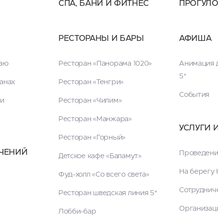
СПА, БАНИ И ФИТНЕС
ПРОГУЛ
РЕСТОРАНЫ И БАРЫ
АФИША
таю
Ресторан «Панорама 1020»
Анимация д
5*
анах
Ресторан «Тенгри»
События
ги
Ресторан «Чилим»
Ресторан «Манжара»
УСЛУГИ 
Ресторан «Горный»
ЧЕНИЙ
Проведени
Детское кафе «Баламут»
На берегу 
Фуд-холл «Со всего света»
Сотруднич
Ресторан шведская линия 5*
Организац
Лобби-бар