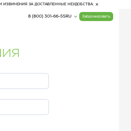
И ИЗВИНЕНИЯ ЗА ДОСТАВЛЕННЫЕ НЕУДОБСТВА.
8 (800) 301-66-55
RU
Забронировать
ния
15:57
(Алтай)
Прогулочные билеты
Расписание работы
на канатные дороги
канатных дорог
28
°
С
Активный отдых
переменная облачность
Карта курорта