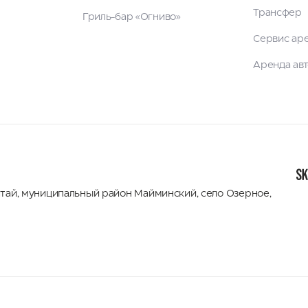
Трансфер
Гриль-бар «Огниво»
Сервис ар
Аренда ав
лтай
,
муниципальный район Майминский
,
село Озерное,