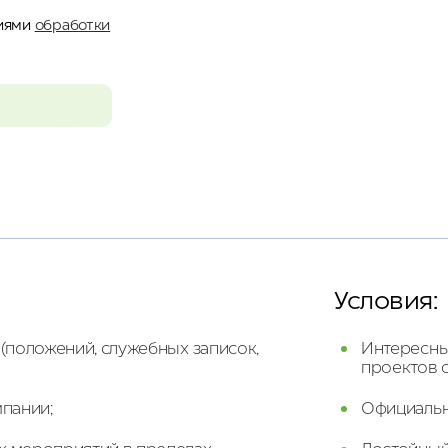
виями
обработки
Условия:
(положений, служебных записок,
Интересны
проектов 
мпании;
Официальн