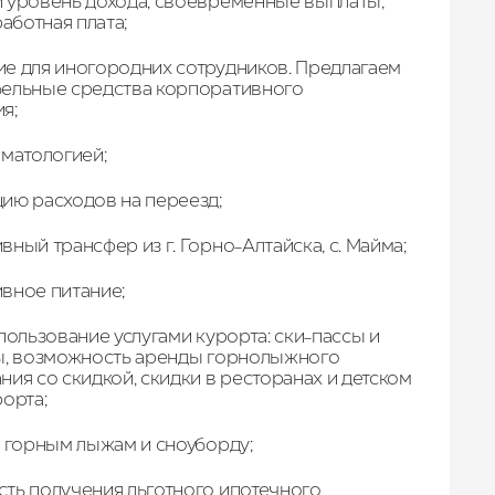
 уровень дохода, своевременные выплаты,
работная плата;
е для иногородних сотрудников. Предлагаем
ельные средства корпоративного
я;
оматологией;
ию расходов на переезд;
ный трансфер из г. Горно-Алтайска, с. Майма;
вное питание;
пользование услугами курорта: ски-пассы и
ы, возможность аренды горнолыжного
ия со скидкой, скидки в ресторанах и детском
орта;
о горным лыжам и сноуборду;
ть получения льготного ипотечного