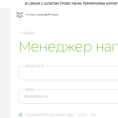
В СВЯЗИ С БЛАГОУСТРОЙСТВОМ ТЕРРИТОРИИ КУРО
Назад
Менеджер нап
ПРОЖИВАНИЕ НА КУРОРТЕ
СПЕЦПРЕДЛОЖЕНИЯ
РАЗВЛЕЧЕНИЯ
ВАШЕ ИМЯ
АФИША
АКТИВНЫЙ ОТДЫХ
Отель 3*
ПРОГУЛОЧНЫЕ БИЛЕТЫ
Комплекс шале
КАНАТНЫЕ ДОРОГИ
Отель 5*
ПАРК ПРИКЛЮЧЕНИЙ
EMAIL
ДРИМВУД
ДЕТЯМ
СПА И ФИТНЕС
БАННЫЙ КОМПЛЕКС
Прикрепите резюме .jpg / .pdf / .doc
РЕСТОРАНЫ И БАРЫ