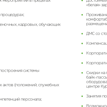
х мероприятий в пределах
Достойный
«белая» за
 процедурах;
Проживани
комфортаб
размещени
ценочных, кадровых, обучающих
ДМС со ст
Компенсац
Корпоратив
Корпорати
 построения системы
Скидки на 
байк-пасс
оборудован
 актов (положений, служебных
центре Кур
Занятия п
мпетенций персонала;
Возможнос