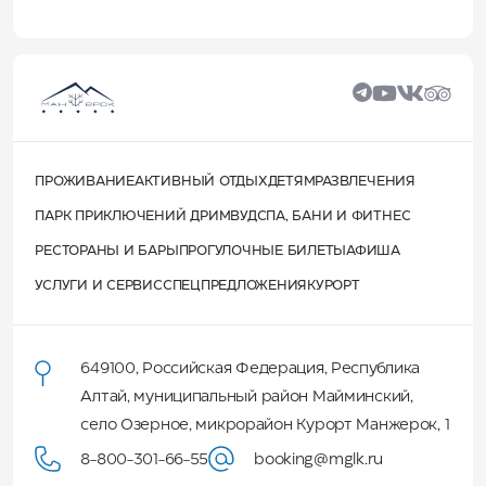
ПРОЖИВАНИЕ
АКТИВНЫЙ ОТДЫХ
ДЕТЯМ
РАЗВЛЕЧЕНИЯ
ПАРК ПРИКЛЮЧЕНИЙ ДРИМВУД
СПА, БАНИ И ФИТНЕС
РЕСТОРАНЫ И БАРЫ
ПРОГУЛОЧНЫЕ БИЛЕТЫ
АФИША
УСЛУГИ И СЕРВИС
СПЕЦПРЕДЛОЖЕНИЯ
КУРОРТ
649100
,
Российская Федерация
,
Республика
Алтай
,
муниципальный район Майминский
,
село Озерное, микрорайон Курорт Манжерок, 1
8-800-301-66-55
booking@mglk.ru