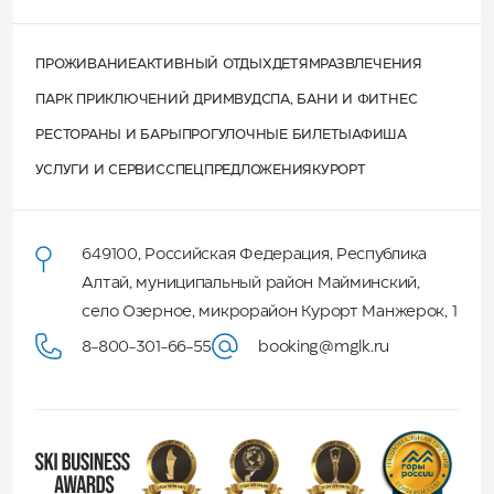
ПРОЖИВАНИЕ
АКТИВНЫЙ ОТДЫХ
ДЕТЯМ
РАЗВЛЕЧЕНИЯ
ПАРК ПРИКЛЮЧЕНИЙ ДРИМВУД
СПА, БАНИ И ФИТНЕС
РЕСТОРАНЫ И БАРЫ
ПРОГУЛОЧНЫЕ БИЛЕТЫ
АФИША
УСЛУГИ И СЕРВИС
СПЕЦПРЕДЛОЖЕНИЯ
КУРОРТ
649100
,
Российская Федерация
,
Республика
Алтай
,
муниципальный район Майминский
,
село Озерное, микрорайон Курорт Манжерок, 1
8-800-301-66-55
booking@mglk.ru