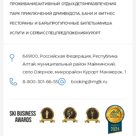
ПРОЖИВАНИЕ
АКТИВНЫЙ ОТДЫХ
ДЕТЯМ
РАЗВЛЕЧЕНИЯ
ПАРК ПРИКЛЮЧЕНИЙ ДРИМВУД
СПА, БАНИ И ФИТНЕС
РЕСТОРАНЫ И БАРЫ
ПРОГУЛОЧНЫЕ БИЛЕТЫ
АФИША
УСЛУГИ И СЕРВИС
СПЕЦПРЕДЛОЖЕНИЯ
КУРОРТ
649100
,
Российская Федерация
,
Республика
Алтай
,
муниципальный район Майминский
,
село Озерное, микрорайон Курорт Манжерок, 1
8-800-301-66-55
booking@mglk.ru