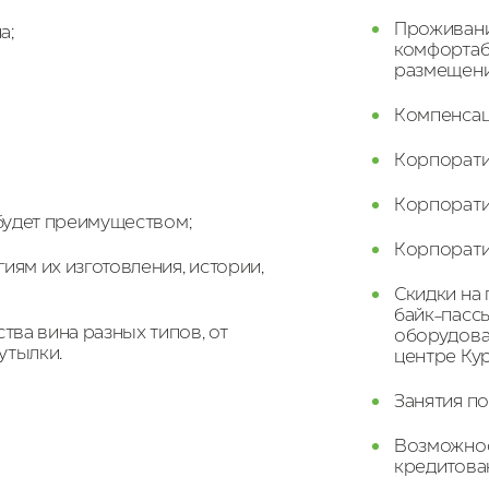
Проживани
а;
комфортаб
размещени
Компенсац
Корпоратив
Корпорати
t будет преимуществом;
Корпорати
гиям их изготовления, истории,
Скидки на 
байк-пасс
тва вина разных типов, от
оборудован
утылки.
центре Кур
Занятия п
Возможнос
кредитова