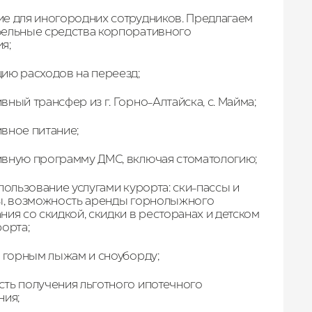
е для иногородних сотрудников. Предлагаем
ельные средства корпоративного
я;
ию расходов на переезд;
ный трансфер из г. Горно-Алтайска, с. Майма;
вное питание;
вную программу ДМС, включая стоматологию;
пользование услугами курорта: ски-пассы и
ы, возможность аренды горнолыжного
ия со скидкой, скидки в ресторанах и детском
орта;
о горным лыжам и сноуборду;
ть получения льготного ипотечного
ния;