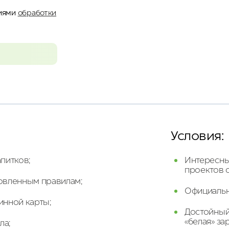
виями
обработки
Условия:
питков;
Интересны
проектов 
новленным правилам;
Официальн
инной карты;
Достойный
«белая» за
ла;