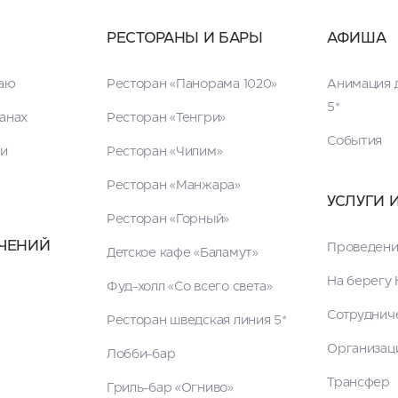
РЕСТОРАНЫ И БАРЫ
АФИША
таю
Ресторан «Панорама 1020»
Анимация д
5*
анах
Ресторан «Тенгри»
События
ги
Ресторан «Чилим»
Ресторан «Манжара»
УСЛУГИ 
Ресторан «Горный»
ЧЕНИЙ
Проведени
Детское кафе «Баламут»
На берегу 
Фуд-холл «Со всего света»
Сотруднич
Ресторан шведская линия 5*
Организац
Лобби-бар
Трансфер
Гриль-бар «Огниво»