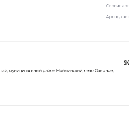
Сервис ар
Аренда ав
лтай
,
муниципальный район Майминский
,
село Озерное,