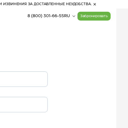
И ИЗВИНЕНИЯ ЗА ДОСТАВЛЕННЫЕ НЕУДОБСТВА.
8 (800) 301-66-55
RU
Забронировать
17:32
(Алтай)
Прогулочные билеты
Расписание работы
на канатные дороги
канатных дорог
17
°
С
Активный отдых
пасмурно
Карта курорта