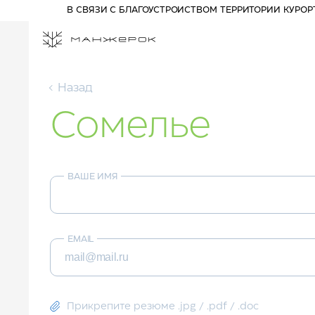
В СВЯЗИ С БЛАГОУСТРОЙСТВОМ ТЕРРИТОРИИ КУРО
Назад
Сомелье
ПРОЖИВАНИЕ НА КУРОРТЕ
СПЕЦПРЕДЛОЖЕНИЯ
РАЗВЛЕЧЕНИЯ
ВАШЕ ИМЯ
АФИША
АКТИВНЫЙ ОТДЫХ
Отель 3*
ПРОГУЛОЧНЫЕ БИЛЕТЫ
Комплекс шале
КАНАТНЫЕ ДОРОГИ
Отель 5*
ПАРК ПРИКЛЮЧЕНИЙ
EMAIL
ДРИМВУД
ДЕТЯМ
СПА И ФИТНЕС
БАННЫЙ КОМПЛЕКС
Прикрепите резюме .jpg / .pdf / .doc
РЕСТОРАНЫ И БАРЫ