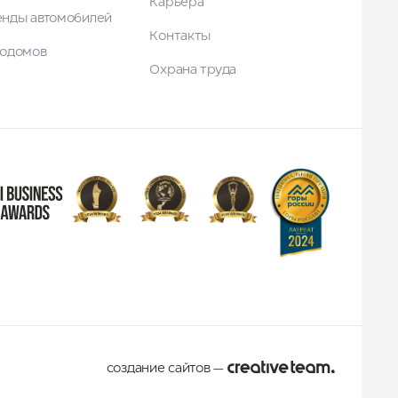
Карьера
енды автомобилей
Контакты
тодомов
Охрана труда
создание сайтов
—