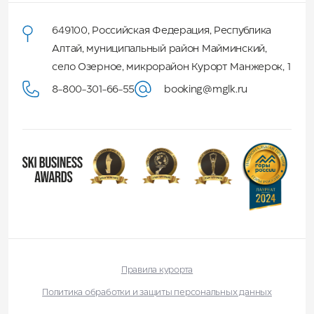
649100
,
Российская Федерация
,
Республика
Алтай
,
муниципальный район Майминский
,
село Озерное, микрорайон Курорт Манжерок, 1
8-800-301-66-55
booking@mglk.ru
Правила курорта
Политика обработки и защиты персональных данных