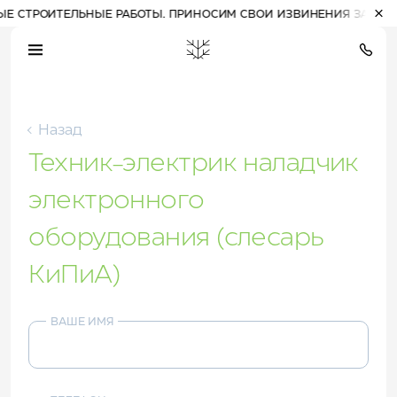
 СТРОИТЕЛЬНЫЕ РАБОТЫ. ПРИНОСИМ СВОИ ИЗВИНЕНИЯ ЗА ДОСТА
16:14
(Алтай)
вс, 9 августа
Назад
Техник-электрик наладчик
28
°
Прогулочные билеты
Расписание работы
на канатные дороги
канатных дорог
электронного
переменна
оборудования (слесарь
КиПиА)
ПРОЖИВАНИЕ НА КУРОРТЕ
Отель 3*
ВАШЕ ИМЯ
Комплекс шале
Отель 5*
СПЕЦПРЕДЛОЖЕНИЯ
РАЗВЛЕЧЕНИЯ