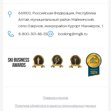
649100
,
Российская Федерация
,
Республика
Алтай
,
муниципальный район Майминский
,
село Озерное, микрорайон Курорт Манжерок, 1
8-800-301-66-55
booking@mglk.ru
Правила курорта
Политика обработки и защиты персональных данных