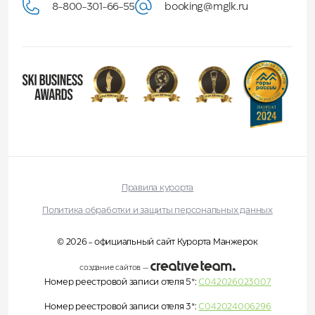
8-800-301-66-55
booking@mglk.ru
Правила курорта
Политика обработки и защиты персональных данных
© 2026 - официальный сайт Курорта Манжерок
создание сайтов
—
Номер реестровой записи отеля 5*:
С042026023007
Номер реестровой записи отеля 3*:
С042024006296