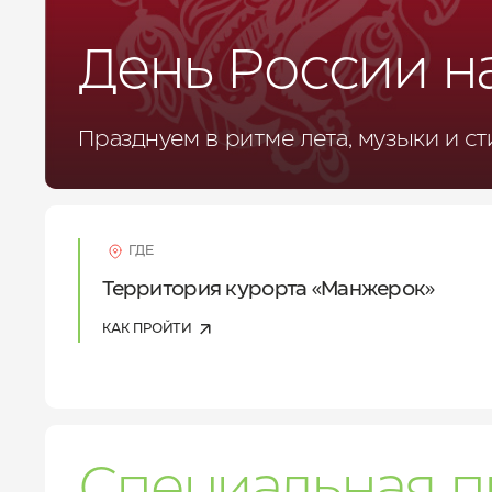
ДЛЯ БИЗНЕСА
УСЛУГИ И СЕРВИС
День России н
КУРОРТ
КОНТАКТЫ
Празднуем в ритме лета, музыки и ст
ГДЕ
Территория курорта «Манжерок»
КАК ПРОЙТИ
Специальная п