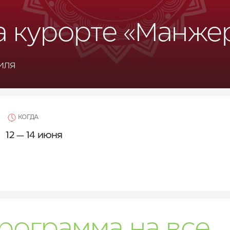
а курорте «Манже
иля
КОГДА
12 — 14 июня
рограмма на все