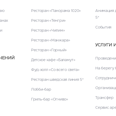
таю
Ресторан «Панорама 1020»
Анимация д
5*
анах
Ресторан «Тенгри»
События
ги
Ресторан «Чилим»
Ресторан «Манжара»
УСЛУГИ 
Ресторан «Горный»
ЧЕНИЙ
Проведени
Детское кафе «Баламут»
На берегу 
Фуд-холл «Со всего света»
Сотруднич
Ресторан шведская линия 5*
Организац
Лобби-бар
Трансфер
Гриль-бар «Огниво»
Сервис ар