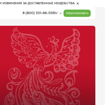
И ИЗВИНЕНИЯ ЗА ДОСТАВЛЕННЫЕ НЕУДОБСТВА.
8 (800) 301-66-55
RU
Забронировать
04:41
(Алтай)
Прогулочные билеты
Расписание работы
на канатные дороги
канатных дорог
16
°
С
Активный отдых
облачно с
прояснениями
Карта курорта