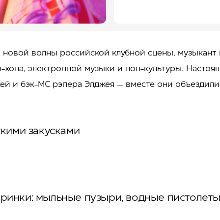
новой волны российской клубной сцены, музыкант 
п-хопа, электронной музыки и поп-культуры. Наст
ей и бэк-МС рэпера Элджея — вместе они объездили
гкими закусками
еринки: мыльные пузыри, водные пистолет