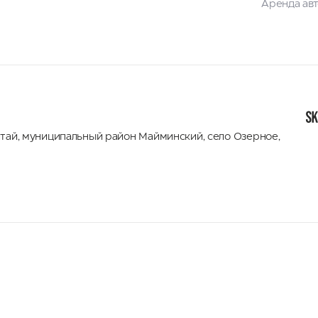
Аренда ав
лтай
,
муниципальный район Майминский
,
село Озерное,