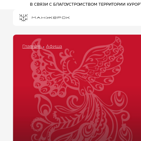
В СВЯЗИ С БЛАГОУСТРОЙСТВОМ ТЕРРИТОРИИ КУРО
Главная
Афиша
ПРОЖИВАНИЕ НА КУРОРТЕ
СПЕЦПРЕДЛОЖЕНИЯ
РАЗВЛЕЧЕНИЯ
АФИША
АКТИВНЫЙ ОТДЫХ
Отель 3*
ПРОГУЛОЧНЫЕ БИЛЕТЫ
Комплекс шале
КАНАТНЫЕ ДОРОГИ
Отель 5*
ПАРК ПРИКЛЮЧЕНИЙ
ДРИМВУД
ДЕТЯМ
СПА И ФИТНЕС
БАННЫЙ КОМПЛЕКС
РЕСТОРАНЫ И БАРЫ