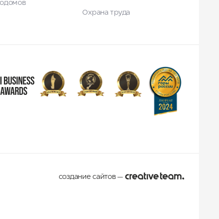
тодомов
Охрана труда
создание сайтов
—