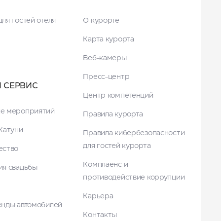
ля гостей отеля
О курорте
Карта курорта
Веб-камеры
Пресс-центр
И СЕРВИС
Центр компетенций
е мероприятий
Правила курорта
Катуни
Правила кибербезопасности
для гостей курорта
ество
Комплаенс и
ия свадьбы
противодействие коррупции
Карьера
енды автомобилей
Контакты