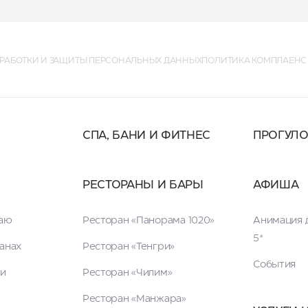
РАБОТКИ И ЗАЩИТЫ ПЕРСОНАЛЬНЫХ ДАННЫХ
ПОЛИТИКА КОМПЛАЕНС
СПА, БАНИ И ФИТНЕС
ПРОГУЛ
РЕСТОРАНЫ И БАРЫ
АФИША
таю
Ресторан «Панорама 1020»
Анимация д
5*
анах
Ресторан «Тенгри»
События
ги
Ресторан «Чилим»
Ресторан «Манжара»