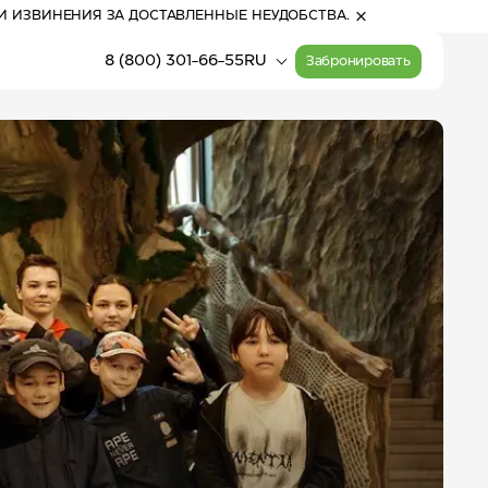
И ИЗВИНЕНИЯ ЗА ДОСТАВЛЕННЫЕ НЕУДОБСТВА.
8 (800) 301-66-55
RU
Забронировать
18:44
(Алтай)
Прогулочные билеты
Расписание работы
на канатные дороги
канатных дорог
24
°
С
Активный отдых
облачно с
прояснениями
Карта курорта