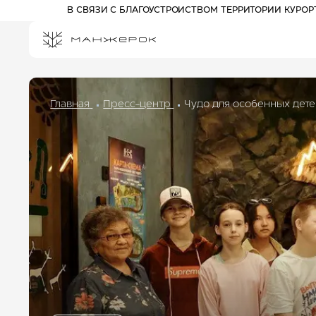
В СВЯЗИ С БЛАГОУСТРОЙСТВОМ ТЕРРИТОРИИ КУРО
Главная
Пресс-центр
Чудо для особенных дет
ПРОЖИВАНИЕ НА КУРОРТЕ
СПЕЦПРЕДЛОЖЕНИЯ
РАЗВЛЕЧЕНИЯ
АФИША
АКТИВНЫЙ ОТДЫХ
Отель 3*
ПРОГУЛОЧНЫЕ БИЛЕТЫ
Комплекс шале
КАНАТНЫЕ ДОРОГИ
Отель 5*
ПАРК ПРИКЛЮЧЕНИЙ
ДРИМВУД
ДЕТЯМ
СПА И ФИТНЕС
БАННЫЙ КОМПЛЕКС
РЕСТОРАНЫ И БАРЫ