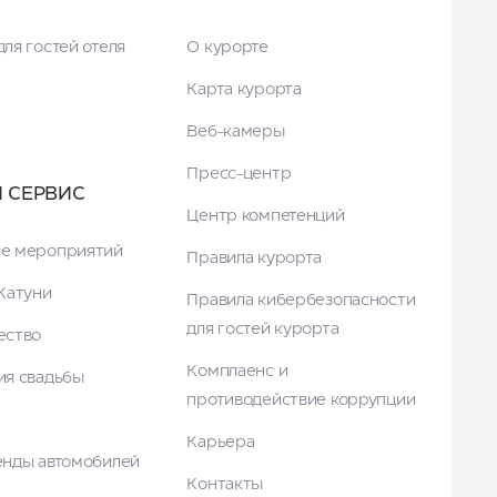
ля гостей отеля
О курорте
Карта курорта
Веб-камеры
Пресс-центр
И СЕРВИС
Центр компетенций
е мероприятий
Правила курорта
Катуни
Правила кибербезопасности
для гостей курорта
ество
Комплаенс и
ия свадьбы
противодействие коррупции
Карьера
енды автомобилей
Контакты