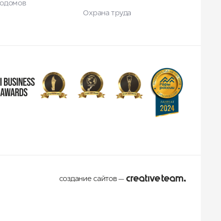
тодомов
Охрана труда
создание сайтов
—