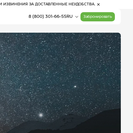
И ИЗВИНЕНИЯ ЗА ДОСТАВЛЕННЫЕ НЕУДОБСТВА.
8 (800) 301-66-55
RU
Забронировать
06:28
(Алтай)
Прогулочные билеты
Расписание работы
на канатные дороги
канатных дорог
17
°
С
Активный отдых
небольшой дождь
Карта курорта