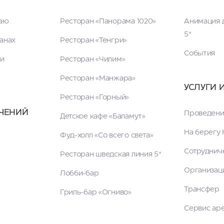
таю
Ресторан «Панорама 1020»
Анимация д
5*
анах
Ресторан «Тенгри»
События
ги
Ресторан «Чилим»
Ресторан «Манжара»
УСЛУГИ 
Ресторан «Горный»
ЧЕНИЙ
Проведени
Детское кафе «Баламут»
На берегу 
Фуд-холл «Со всего света»
Сотруднич
Ресторан шведская линия 5*
Организац
Лобби-бар
Трансфер
Гриль-бар «Огниво»
Сервис ар