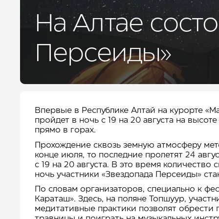
ДЛЯ БИЗНЕСА
УСЛУГИ И СЕРВИС
На Алтае сост
КУРОРТ
КОНТАКТЫ
Персеиды»
Впервые в Республике Алтай на курорте «М
пройдет в ночь с 19 на 20 августа на высо
прямо в горах.
Прохождение сквозь земную атмосферу мет
конце июля, то последние пролетят 24 авгу
с 19 на 20 августа. В это время количество
ночь участники «Звездопада Персеиды» ста
По словам организаторов, специально к фе
Караташ». Здесь, на поляне Топшуур, учас
медитативные практики позволят обрести 
травницы и поиграть на музыкальных инстру