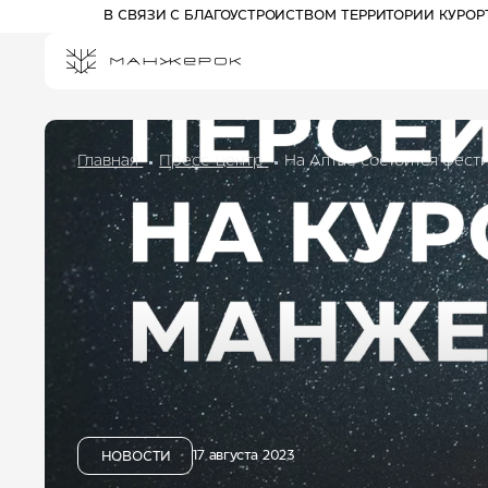
В СВЯЗИ С БЛАГОУСТРОЙСТВОМ ТЕРРИТОРИИ КУРО
Главная
Пресс-центр
На Алтае состоится фест
ПРОЖИВАНИЕ НА КУРОРТЕ
СПЕЦПРЕДЛОЖЕНИЯ
РАЗВЛЕЧЕНИЯ
АФИША
АКТИВНЫЙ ОТДЫХ
Отель 3*
ПРОГУЛОЧНЫЕ БИЛЕТЫ
Комплекс шале
КАНАТНЫЕ ДОРОГИ
Отель 5*
ПАРК ПРИКЛЮЧЕНИЙ
ДРИМВУД
ДЕТЯМ
СПА И ФИТНЕС
БАННЫЙ КОМПЛЕКС
17 августа 2023
НОВОСТИ
РЕСТОРАНЫ И БАРЫ