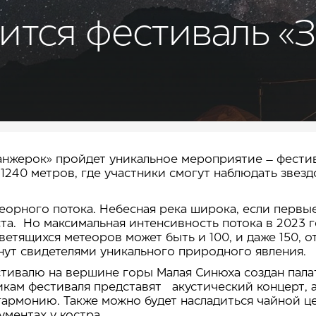
оится фестиваль «
анжерок» пройдет уникальное мероприятие – фести
те 1240 метров, где участники смогут наблюдать зве
еорного потока. Небесная река широка, если первы
ста. Но максимальная интенсивность потока в 2023 
 светящихся метеоров может быть и 100, и даже 150, 
нут свидетелями уникального природного явления.
стивалю на вершине горы Малая Синюха создан пал
тникам фестиваля представят акустический концерт,
гармонию. Также можно будет насладиться чайной ц
ментах у костра.