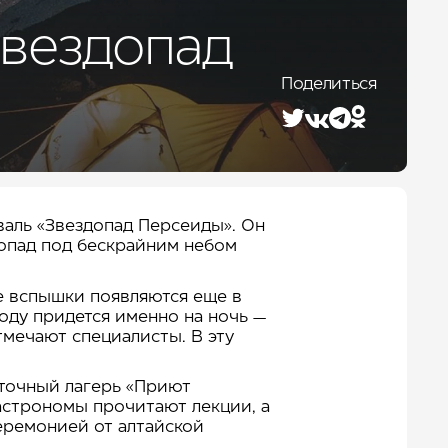
Лето 2026
Звездопад
Поделиться
валь «Звездопад Персеиды». Он
здопад под бескрайним небом
е вспышки появляются еще в
году придется именно на ночь —
отмечают специалисты. В эту
аточный лагерь «Приют
 астрономы прочитают лекции, а
еремонией от алтайской