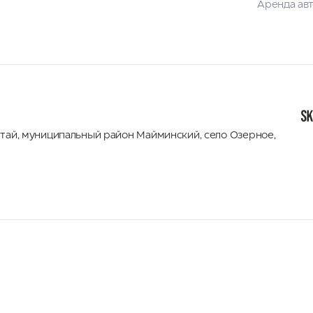
Аренда ав
лтай
,
муниципальный район Майминский
,
село Озерное,