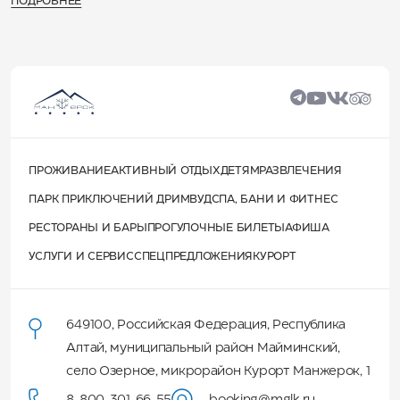
ПОДРОБНЕЕ
ПРОЖИВАНИЕ
АКТИВНЫЙ ОТДЫХ
ДЕТЯМ
РАЗВЛЕЧЕНИЯ
ПАРК ПРИКЛЮЧЕНИЙ ДРИМВУД
СПА, БАНИ И ФИТНЕС
РЕСТОРАНЫ И БАРЫ
ПРОГУЛОЧНЫЕ БИЛЕТЫ
АФИША
УСЛУГИ И СЕРВИС
СПЕЦПРЕДЛОЖЕНИЯ
КУРОРТ
649100
,
Российская Федерация
,
Республика
Алтай
,
муниципальный район Майминский
,
село Озерное, микрорайон Курорт Манжерок, 1
8-800-301-66-55
booking@mglk.ru