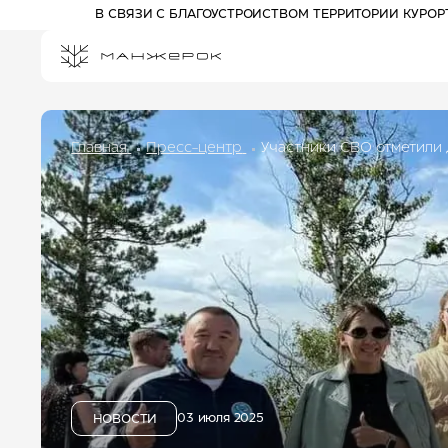
В СВЯЗИ С БЛАГОУСТРОЙСТВОМ ТЕРРИТОРИИ КУРО
Главная
Пресс-центр
Участники СВО отметили 
ПРОЖИВАНИЕ НА КУРОРТЕ
СПЕЦПРЕДЛОЖЕНИЯ
РАЗВЛЕЧЕНИЯ
АФИША
АКТИВНЫЙ ОТДЫХ
Отель 3*
ПРОГУЛОЧНЫЕ БИЛЕТЫ
Комплекс шале
КАНАТНЫЕ ДОРОГИ
Отель 5*
ПАРК ПРИКЛЮЧЕНИЙ
ДРИМВУД
ДЕТЯМ
СПА И ФИТНЕС
БАННЫЙ КОМПЛЕКС
03 июля 2025
НОВОСТИ
РЕСТОРАНЫ И БАРЫ