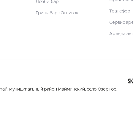
Организац
Лобби-бар
Трансфер
Гриль-бар «Огниво»
Сервис ар
Аренда ав
лтай
,
муниципальный район Майминский
,
село Озерное,