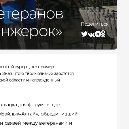
Лето 2026
етеранов
Поделиться
анжерок»
еменный курорт, это пример
ная, что о твоих близких заботятся,
мской области и награжденный
ощадка для форумов, где
 «Байлык-Алтай», объединивший
ии связей между ветеранами и