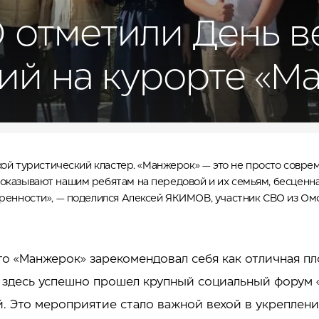
 отметили День в
ий на курорте «М
такой туристический кластер. «Манжерок» — это не просто совр
казывают нашим ребятам на передовой и их семьям, бесценна. З
веренности», — поделился Алексей ЯКИМОВ, участник СВО из О
то «Манжерок» зарекомендовал себя как отличная пл
 здесь успешно прошел крупный социальный форум
й. Это мероприятие стало важной вехой в укреплен