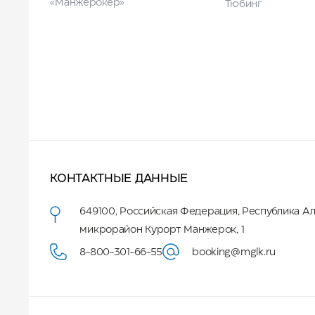
«Манжерокер»
Тюбинг
КОНТАКТНЫЕ ДАННЫЕ
649100
,
Российская Федерация
,
Республика А
микрорайон Курорт Манжерок, 1
8-800-301-66-55
booking@mglk.ru