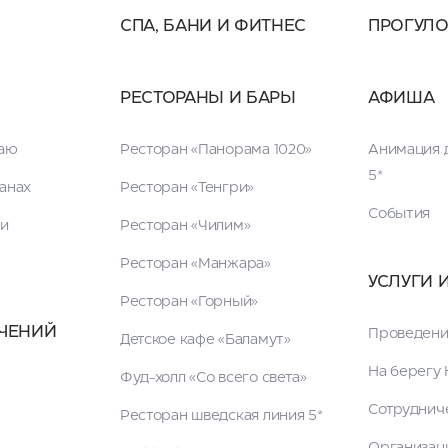
СПА, БАНИ И ФИТНЕС
ПРОГУЛ
РЕСТОРАНЫ И БАРЫ
АФИША
таю
Ресторан «Панорама 1020»
Анимация д
5*
анах
Ресторан «Тенгри»
События
ги
Ресторан «Чилим»
Ресторан «Манжара»
УСЛУГИ 
Ресторан «Горный»
ЧЕНИЙ
Проведени
Детское кафе «Баламут»
На берегу 
Фуд-холл «Со всего света»
Сотруднич
Ресторан шведская линия 5*