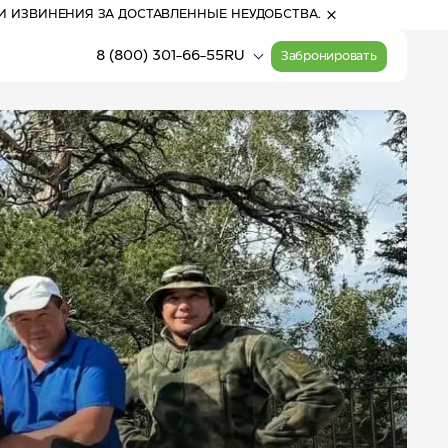
И ИЗВИНЕНИЯ ЗА ДОСТАВЛЕННЫЕ НЕУДОБСТВА.
8 (800) 301-66-55
RU
Забронировать
01:24
(Алтай)
Прогулочные билеты
Расписание работы
на канатные дороги
канатных дорог
13
°
С
Активный отдых
переменная облачность
Карта курорта