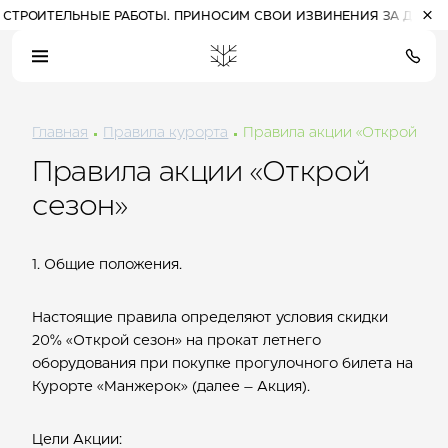
РОИТЕЛЬНЫЕ РАБОТЫ. ПРИНОСИМ СВОИ ИЗВИНЕНИЯ ЗА ДОСТАВЛ
Главная
Правила курорта
Правила акции «Открой сез
09:52
(Алтай)
пн, 10 августа
Правила акции «Открой
21
°
Прогулочные билеты
Расписание работы
сезон»
на канатные дороги
канатных дорог
ясно
1. Общие положения.
Настоящие правила определяют условия скидки
ПРОЖИВАНИЕ НА КУРОРТЕ
20% «Открой сезон» на прокат летнего
Отель 3*
оборудования при покупке прогулочного билета на
Комплекс шале
Курорте «Манжерок» (далее – Акция).
Отель 5*
СПЕЦПРЕДЛОЖЕНИЯ
РАЗВЛЕЧЕНИЯ
Цели Акции: