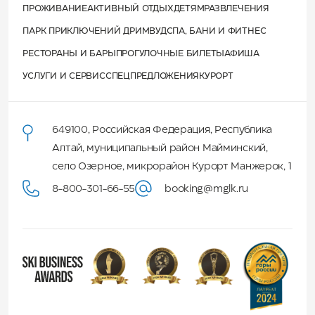
ПРОЖИВАНИЕ
АКТИВНЫЙ ОТДЫХ
ДЕТЯМ
РАЗВЛЕЧЕНИЯ
ПАРК ПРИКЛЮЧЕНИЙ ДРИМВУД
СПА, БАНИ И ФИТНЕС
РЕСТОРАНЫ И БАРЫ
ПРОГУЛОЧНЫЕ БИЛЕТЫ
АФИША
УСЛУГИ И СЕРВИС
СПЕЦПРЕДЛОЖЕНИЯ
КУРОРТ
649100
,
Российская Федерация
,
Республика
Алтай
,
муниципальный район Майминский
,
село Озерное, микрорайон Курорт Манжерок, 1
8-800-301-66-55
booking@mglk.ru