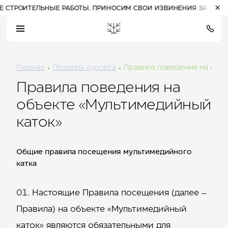
ОИТЕЛЬНЫЕ РАБОТЫ. ПРИНОСИМ СВОИ ИЗВИНЕНИЯ ЗА ДОСТАВЛЕ
Главная
Правила курорта
Правила поведения на объе
22:06
(Алтай)
пт, 7 августа
Правила поведения на
20
°
Прогулочные билеты
Расписание работы
объекте «Мультимедийный
на канатные дороги
канатных дорог
каток»
пасмурно
Общие правила посещения мультимедийного
катка
ПРОЖИВАНИЕ НА КУРОРТЕ
Отель 3*
Комплекс шале
Настоящие Правила посещения (далее –
Отель 5*
СПЕЦПРЕДЛОЖЕНИЯ
Правила) на объекте «Мультимедийный
РАЗВЛЕЧЕНИЯ
каток» являются обязательными для