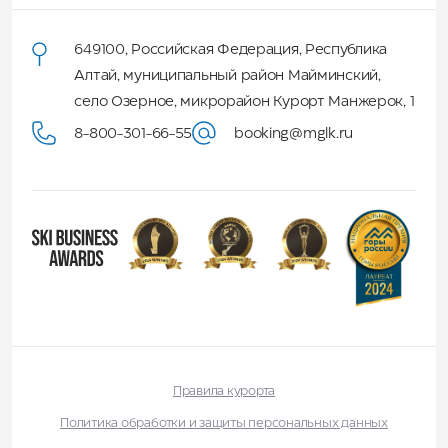
649100
,
Российская Федерация
,
Республика
Алтай
,
муниципальный район Майминский
,
село Озерное, микрорайон Курорт Манжерок, 1
8-800-301-66-55
booking@mglk.ru
Правила курорта
Политика обработки и защиты персональных данных