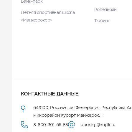
Байк-парк
Родельбан
Летняя спортивная школа
«Манжерокер»
Тюбинг
КОНТАКТНЫЕ ДАННЫЕ
649100
,
Российская Федерация
,
Республика А
микрорайон Курорт Манжерок, 1
8-800-301-66-55
booking@mglk.ru