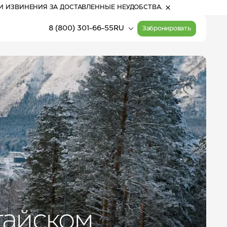
И ИЗВИНЕНИЯ ЗА ДОСТАВЛЕННЫЕ НЕУДОБСТВА.
8 (800) 301-66-55
RU
Забронировать
21:29
(Алтай)
Прогулочные билеты
Расписание работы
на канатные дороги
канатных дорог
20
°
С
Активный отдых
облачно с
прояснениями
тайском
Карта курорта