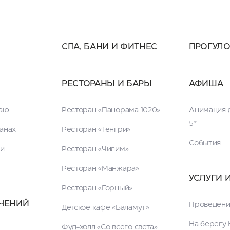
СПА, БАНИ И ФИТНЕС
ПРОГУЛ
РЕСТОРАНЫ И БАРЫ
АФИША
таю
Ресторан «Панорама 1020»
Анимация д
5*
анах
Ресторан «Тенгри»
События
ги
Ресторан «Чилим»
Ресторан «Манжара»
УСЛУГИ 
Ресторан «Горный»
ЧЕНИЙ
Проведени
Детское кафе «Баламут»
На берегу 
Фуд-холл «Со всего света»