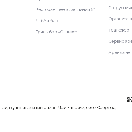
Сотруднич
Ресторан шведская линия 5*
Организац
Лобби-бар
Трансфер
Гриль-бар «Огниво»
Сервис ар
Аренда ав
лтай
,
муниципальный район Майминский
,
село Озерное,