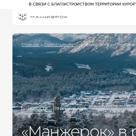
В СВЯЗИ С БЛАГОУСТРОЙСТВОМ ТЕРРИТОРИИ КУРО
Главная
Пресс-центр
«Манжерок» в ритме зимы
ПРОЖИВАНИЕ НА КУРОРТЕ
СПЕЦПРЕДЛОЖЕНИЯ
РАЗВЛЕЧЕНИЯ
АФИША
АКТИВНЫЙ ОТДЫХ
Отель 3*
ПРОГУЛОЧНЫЕ БИЛЕТЫ
Комплекс шале
КАНАТНЫЕ ДОРОГИ
Отель 5*
ПАРК ПРИКЛЮЧЕНИЙ
09 декабря 2025
ДРИМВУД
НОВОСТИ
ДЕТЯМ
СПА И ФИТНЕС
БАННЫЙ КОМПЛЕКС
«Манжерок» в 
РЕСТОРАНЫ И БАРЫ