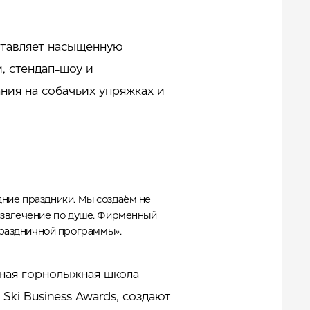
дставляет насыщенную
, стендап-шоу и
ния на собачьих упряжках и
дние праздники. Мы создаём не
развлечение по душе. Фирменный
праздничной программы».
нная горнолыжная школа
ki Business Awards, создают