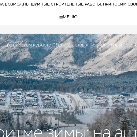
РТА ВОЗМОЖНЫ ШУМНЫЕ СТРОИТЕЛЬНЫЕ РАБОТЫ. ПРИНОСИМ СВО
МЕНЮ
: на алтайском курорте Сбера стартовал горнолыжный сезон
ритме зимы: на ал