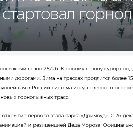
 стартовал горн
олыжный сезон 25/26. К новому сезону курорт подг
ми дорогами. Зима на трассах продлится более 15
упнейшая в России система искусственного оснеже
 новых горнолыжных трасс.
открытие первого этапа парка «Дримвуд». С 26 дека
 анимацией и резиденцией Деда Мороза. Официально