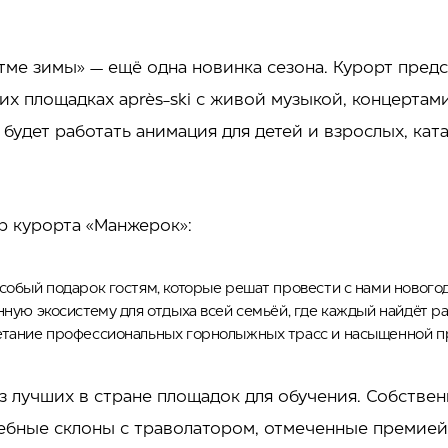
тме зимы» — ещё одна новинка сезона. Курорт пре
х площадках après-ski с живой музыкой, концертами
удет работать анимация для детей и взрослых, ката
 курорта «Манжерок»:
особый подарок гостям, которые решат провести с нами нового
онную экосистему для отдыха всей семьёй, где каждый найдёт 
четание профессиональных горнолыжных трасс и насыщенной 
из лучших в стране площадок для обучения. Собстве
ебные склоны с траволатором, отмеченные премией S