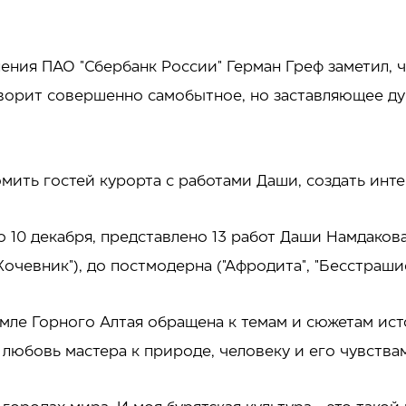
ния ПАО "Сбербанк России" Герман Греф заметил, 
творит совершенно самобытное, но заставляющее 
омить гостей курорта с работами Даши, создать инте
до 10 декабря, представлено 13 работ Даши Намдаков
"Кочевник"), до постмодерна ("Афродита", "Бесстрашие
емле Горного Алтая обращена к темам и сюжетам ис
любовь мастера к природе, человеку и его чувства