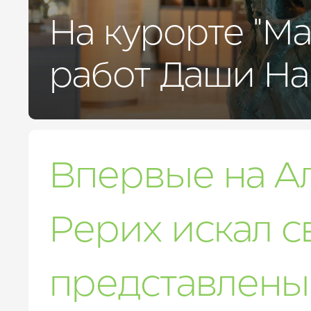
ДЛЯ БИЗНЕСА
УСЛУГИ И СЕРВИС
На курорте "М
КУРОРТ
КОНТАКТЫ
работ Даши На
Впервые на Ал
Рерих искал 
представлены