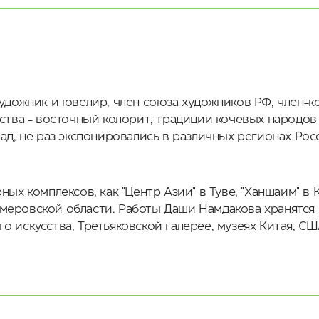
художник и ювелир, член союза художников РФ, член-
ества - восточный колорит, традиции кочевых народо
ад, не раз экспонировались в различных регионах Рос
ых комплексов, как "Центр Азии" в Туве, "Ханшаим" в К
 Кемеровской области. Работы Даши Намдакова хранятся
 искусства, Третьяковской галерее, музеях Китая, С