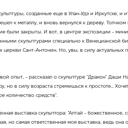
кульптуры, созданные еще в Улан-Удэ и Иркутске, и 
ешел к металлу, и вновь вернулся к дереву. Толчком
кие были закрыты. И вот, в центре экспозиции - ми
вянными скульптурами специально к Венецианской би
 церкви Сант-Антонин. Но, увы, в силу актуальных 
 свой опыт, - рассказал о скульптуре "Дракон" Даши 
у, но в силу возраста стремишься к простоте… Хоче
е количество средств".
венная выставка скульптора: "Алтай - божественное,
ая, но самая ответственная моя выставка, ведь она 