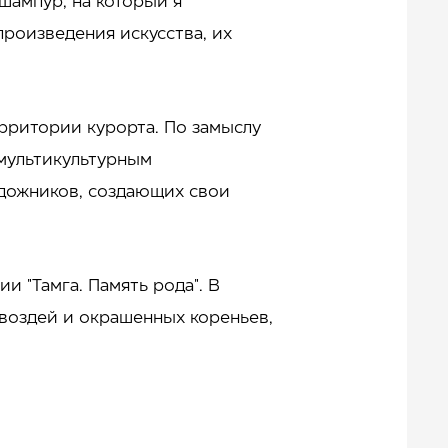
 шампур, на который я
произведения искусства, их
рритории курорта. По замыслу
 мультикультурным
удожников, создающих свои
 "Тамга. Память рода". В
гвоздей и окрашенных кореньев,