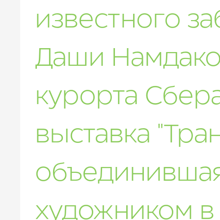
известного за
Даши Намдаков
курорта Сбер
выставка "Тра
объединившая
художником в 