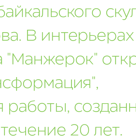
байкальского ску
а. В интерьерах
а "Манжерок" отк
нсформация",
 работы, создан
течение 20 лет.