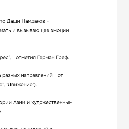
что Даши Намдаков -
думать и вызывающее эмоции
рес", - отметил Герман Греф.
а разных направлений - от
", "Движение").
тории Азии и художественным
м.