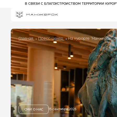
В СВЯЗИ С БЛАГОУСТРОЙСТВОМ ТЕРРИТОРИИ КУРО
Главная
Пресс-центр
На курорте "Манжерок" о
ПРОЖИВАНИЕ НА КУРОРТЕ
СПЕЦПРЕДЛОЖЕНИЯ
РАЗВЛЕЧЕНИЯ
АФИША
АКТИВНЫЙ ОТДЫХ
Отель 3*
ПРОГУЛОЧНЫЕ БИЛЕТЫ
Комплекс шале
КАНАТНЫЕ ДОРОГИ
Отель 5*
ПАРК ПРИКЛЮЧЕНИЙ
ДРИМВУД
ДЕТЯМ
СПА И ФИТНЕС
БАННЫЙ КОМПЛЕКС
15 сентября 2023
СМИ О НАС
РЕСТОРАНЫ И БАРЫ