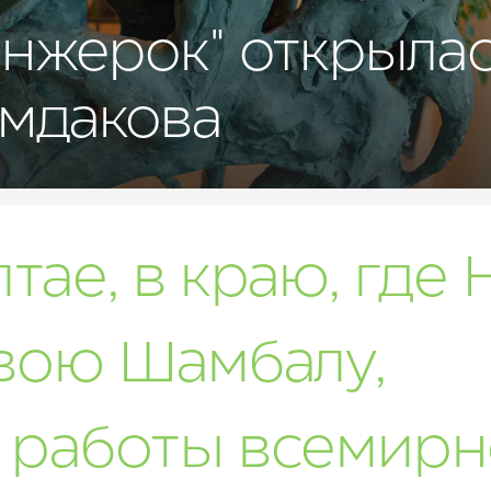
анжерок" открылас
мдакова
тае, в краю, где
свою Шамбалу,
 работы всемирн