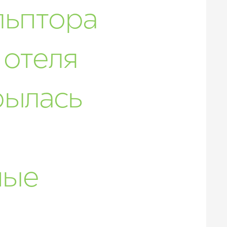
льптора
 отеля
рылась
ные