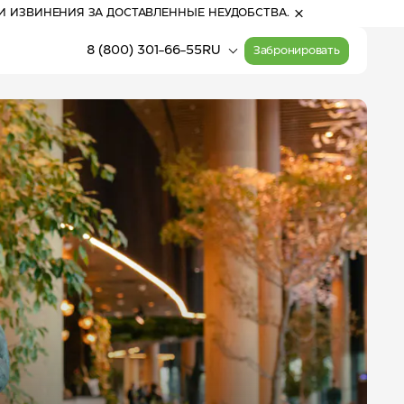
И ИЗВИНЕНИЯ ЗА ДОСТАВЛЕННЫЕ НЕУДОБСТВА.
8 (800) 301-66-55
RU
Забронировать
15:51
(Алтай)
Прогулочные билеты
Расписание работы
на канатные дороги
канатных дорог
28
°
С
Активный отдых
переменная облачность
Карта курорта