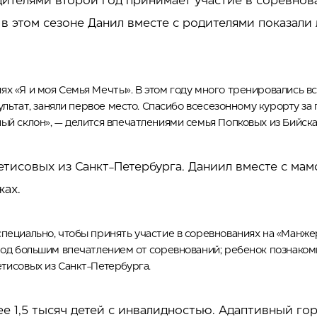
дителями второй год принимает участие в соревнов
в этом сезоне Данил вместе с родителями показали 
х «Я и моя Семья Мечты». В этом году много тренировались в
зультат, заняли первое место. Спасибо всесезонному курорту з
ый склон», — делится впечатлениями семья Попковых из Бийска
тисовых из Санкт-Петербурга. Даниил вместе с мам
жах.
пециально, чтобы принять участие в соревнованиях на «Манжер
 под большим впечатлением от соревнований; ребенок познаком
тисовых из Санкт-Петербурга.
ее 1,5 тысяч детей с инвалидностью. Адаптивный г