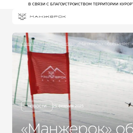
В СВЯЗИ С БЛАГОУСТРОЙСТВОМ ТЕРРИТОРИИ КУРО
Главная
Пресс-центр
«Манжерок» объединяет:
ПРОЖИВАНИЕ НА КУРОРТЕ
СПЕЦПРЕДЛОЖЕНИЯ
РАЗВЛЕЧЕНИЯ
АФИША
АКТИВНЫЙ ОТДЫХ
Отель 3*
ПРОГУЛОЧНЫЕ БИЛЕТЫ
Комплекс шале
КАНАТНЫЕ ДОРОГИ
Отель 5*
ПАРК ПРИКЛЮЧЕНИЙ
25 февраля 2025
ДРИМВУД
НОВОСТИ
ДЕТЯМ
СПА И ФИТНЕС
БАННЫЙ КОМПЛЕКС
«Манжерок» об
РЕСТОРАНЫ И БАРЫ