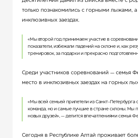
Десятилетний Данил из Бийска вместе с ро
только познакомились с горными лыжами, а 
инклюзивных заездах.
«Мы второй год принимаем участие в соревнования
показатели, избежали падений на склоне и, как ре
тренировок, за подарки и прекрасно подготовленн
Среди участников соревнований — семья Фе
место в инклюзивных заездах на горных лы
«Мы всей семьей прилетели из Санкт-Петербурга с
команда, но и самые лучшие в стране склоны. Мы
новых друзей», — делится впечатлениями семья Фе
Сегодня в Республике Алтай проживает бол