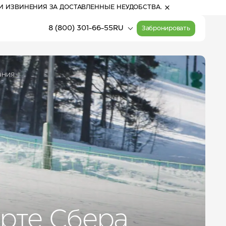
И ИЗВИНЕНИЯ ЗА ДОСТАВЛЕННЫЕ НЕУДОБСТВА.
8 (800) 301-66-55
RU
Забронировать
ания
00:52
(Алтай)
Прогулочные билеты
Расписание работы
на канатные дороги
канатных дорог
19
°
С
Активный отдых
небольшой дождь
орте Сбера
Карта курорта