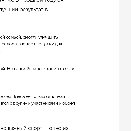
аниях. В прошлом году они
лучший результат в
сей семьей, смогли улучшить
а предоставление площадки для
.
ой Натальей завоевали второе
оке». Здесь не только отличная
ился с другими участниками и обрел
орнолыжный спорт — одно из