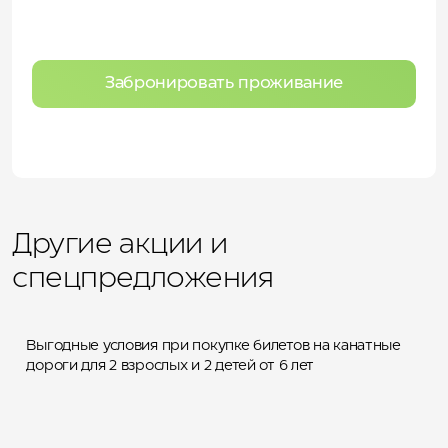
Забронировать проживание
Специальный тариф на
Другие акции и
прогулочные билеты для
большой семьи
спецпредложения
Билеты в лето: всё лучшее
Выгодные условия при покупке билетов на канатные
для путешествия с детьми в
дороги для 2 взрослых и 2 детей от 6 лет
одном бронировании
Вечерний тариф для