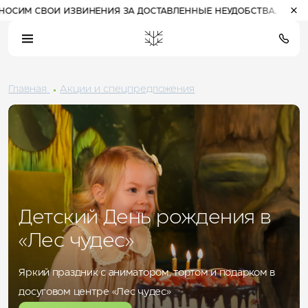
НИЯ ЗА ДОСТАВЛЕННЫЕ НЕУДОБСТВА.
Главная
Акции и спецпредложения
21:37
(Алтай)
чт, 6 августа
19
°
Прогулочные билеты
Расписание работы
на канатные дороги
канатных дорог
небольшая
Детский День рождения в
ПРОЖИВАНИЕ НА КУРОРТЕ
«Лес чудес»
Отель 3*
Комплекс шале
Отель 5*
Яркий праздник с аниматором, тортом и подарком в
СПЕЦПРЕДЛОЖЕНИЯ
досуговом центре «Лес чудес»
РАЗВЛЕЧЕНИЯ