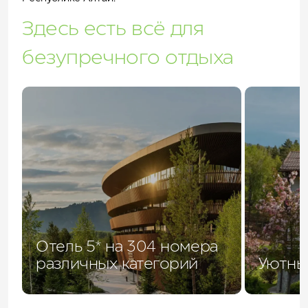
Здесь есть всё для
безупречного отдыха
Отель 5* на 304 номера
различных категорий
Уютны