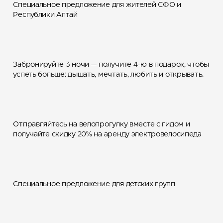
Каждая 4-я ночь в шале
Специальное предложение для жителей СФО и
бесплатно — ваш отдых
Республики Алтай
выгоднее!
Спецпредложение «На
Забронируйте 3 ночи — получите 4-ю в подарок, чтобы
электровелосипеде по
успеть больше: дышать, мечтать, любить и открывать.
горам»
Отправляйтесь на велопрогулку вместе с гидом и
Вместе не только веселее,
получайте скидку 20% на аренду электровелосипеда
но и выгоднее
Специальное предложение:
Специальное предложение для детских групп
7 ночей по цене 5