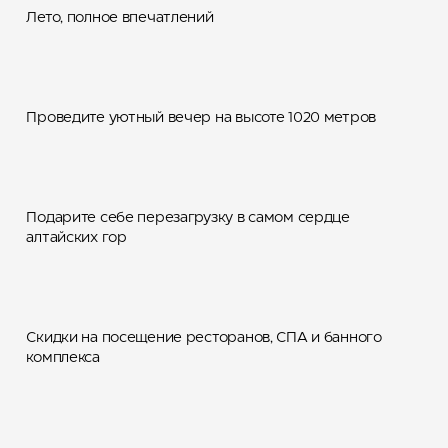
подъема на канатной
Лето, полное впечатлений
дороге «Чуйский тракт»
Проведите уютный вечер на высоте 1020 метров
Йога-баня
Подарите себе перезагрузку в самом сердце
День рождения на курорте
алтайских гор
Манжерок
Скидки на посещение ресторанов, СПА и банного
комплекса
Лучшее — тем, кто рядом