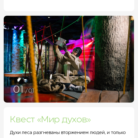
01
/01
Квест «Мир духов»
Духи леса разгневаны вторжением людей, и только