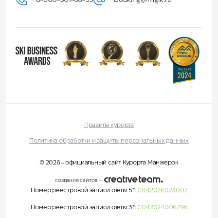
8-800-301-66-55
booking@mglk.ru
Правила курорта
Политика обработки и защиты персональных данных
© 2026 - официальный сайт Курорта Манжерок
создание сайтов
—
Номер реестровой записи отеля 5*:
С042026023007
Номер реестровой записи отеля 3*:
С042024006296