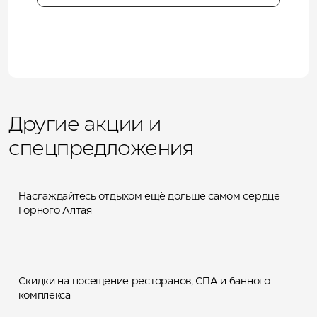
Другие акции и
Специальное предложение:
7 ночей по цене 5
спецпредложения
Наслаждайтесь отдыхом ещё дольше самом сердце
День рождения на курорте
Горного Алтая
Манжерок
Скидки на посещение ресторанов, СПА и банного
Абонементы на дни летних
комплекса
каникул в «Лес Чудес»