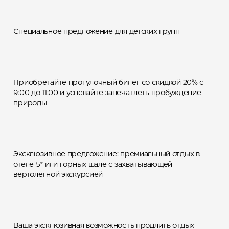
Специальное предложение для детских групп
Утро на высоте
Приобретайте прогулочный билет со скидкой 20% с
9:00 до 11:00 и успевайте запечатлеть пробуждение
природы
Полет над Алтаем
Эксклюзивное предложение: премиальный отдых в
Время для отдыха:
отеле 5* или горных шале с захватывающей
бронируйте 3 ночи —
вертолетной экскурсией
платите за 2
Ваша эксклюзивная возможность продлить отдых