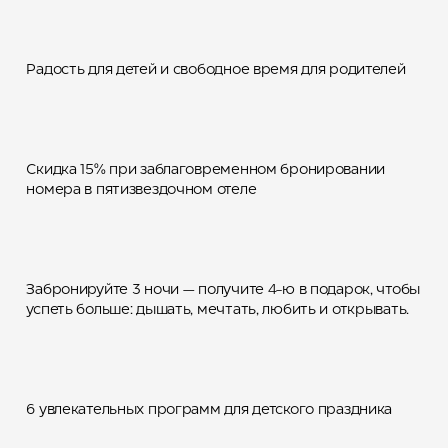
Бронируйте заранее –
Радость для детей и свободное время для родителей
получайте скидку!
Каждая 4-я ночь в шале
Скидка 15% при заблаговременном бронировании
бесплатно — ваш отдых
номера в пятизвездочном отеле
выгоднее!
Детский День рождения в
Забронируйте 3 ночи — получите 4-ю в подарок, чтобы
досуговом центре «Лес
успеть больше: дышать, мечтать, любить и открывать.
чудес»
Вместе не только веселее,
6 увлекательных программ для детского праздника
но и выгоднее